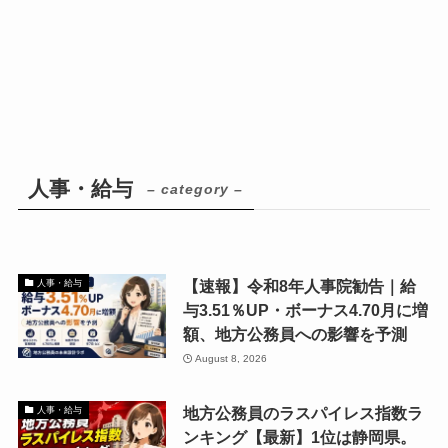
人事・給与
– category –
【速報】令和8年人事院勧告｜給
人事・給与
与3.51％UP・ボーナス4.70月に増
額、地方公務員への影響を予測
August 8, 2026
地方公務員のラスパイレス指数ラ
人事・給与
ンキング【最新】1位は静岡県。