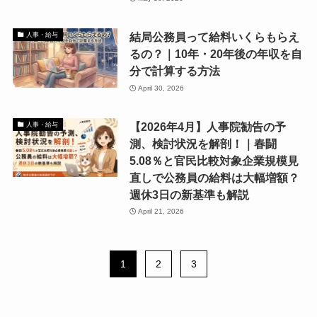
結局公務員って給料いくらもらえ
人事・給与
るの？｜10年・20年後の年収を自
分で計算する方法
April 30, 2026
【2026年4月】人事院勧告の予
人事・給与
測、検討状況を解剖！｜春闘
5.08％と官民比較対象企業規模見
直しで公務員の給料は大幅増額？
週休3日の新基準も解説
April 21, 2026
1
2
3