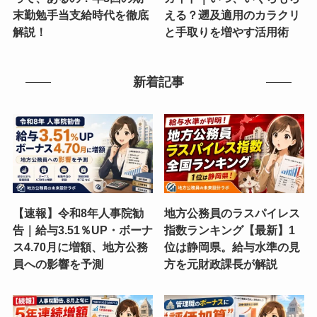
末勤勉手当支給時代を徹底
える？遡及適用のカラクリ
解説！
と手取りを増やす活用術
新着記事
【速報】令和8年人事院勧
地方公務員のラスパイレス
告｜給与3.51％UP・ボーナ
指数ランキング【最新】1
ス4.70月に増額、地方公務
位は静岡県。給与水準の見
員への影響を予測
方を元財政課長が解説