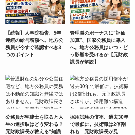
【続報】人事院勧告、5年
管理職のボーナスに”評価
連続の給与増額へ。地方公
加算”、国家公務員に導入
務員が今すぐ確認すべき3
へ。地方公務員はいつ・ど
つのポイント
う影響を受けるか【元財政
課長が解説】
公務員が宅建士を取ると人
採用試験の倍率、過去30年
生の選択肢はどう変わる？
で最低に。技術職は2倍割
元財政課長が教える”知識
れも―元財政課長が見