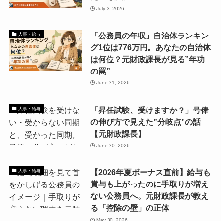
July 3, 2026
「公務員の年収」自治体ランキン
人事・給与
グ1位は776万円。あなたの自治体
は何位？元財政課長が見る”年功
の罠”
June 21, 2026
「昇任試験、受けますか？」号俸
人事・給与
の伸び方で見えた”分岐点”の話
【元財政課長】
June 20, 2026
【2026年夏ボーナス直前】給与も
人事・給与
賞与も上がったのに手取りが増え
ない公務員へ。元財政課長が教え
る「控除の壁」の正体
May 30, 2026