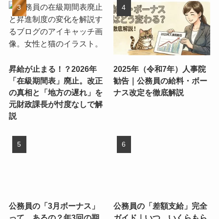
昇給が止まる！？2026年
2025年（令和7年）人事院
「在級期間表」廃止。改正
勧告｜公務員の給料・ボー
の真相と「地方の遅れ」を
ナス改定を徹底解説
元財政課長が忖度なしで解
説
公務員の「3月ボーナス」
公務員の「差額支給」完全
って、あるの？年3回の期
ガイド｜いつ、いくらもら