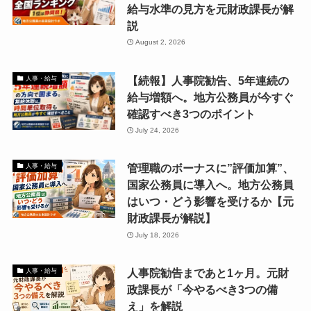
給与水準の見方を元財政課長が解
説
August 2, 2026
【続報】人事院勧告、5年連続の
人事・給与
給与増額へ。地方公務員が今すぐ
確認すべき3つのポイント
July 24, 2026
管理職のボーナスに”評価加算”、
人事・給与
国家公務員に導入へ。地方公務員
はいつ・どう影響を受けるか【元
財政課長が解説】
July 18, 2026
人事院勧告まであと1ヶ月。元財
人事・給与
政課長が「今やるべき3つの備
え」を解説